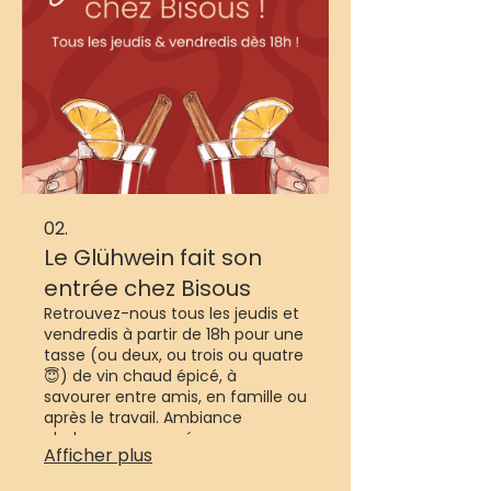
02.
Le Glühwein fait son
entrée chez Bisous
Retrouvez-nous tous les jeudis et
vendredis à partir de 18h pour une
tasse (ou deux, ou trois ou quatre
😇) de vin chaud épicé, à
savourer entre amis, en famille ou
après le travail. Ambiance
chaleureuse assurée avec une
Afficher plus
déco de Noël, qui va avec. On
vous attend pour un apéro