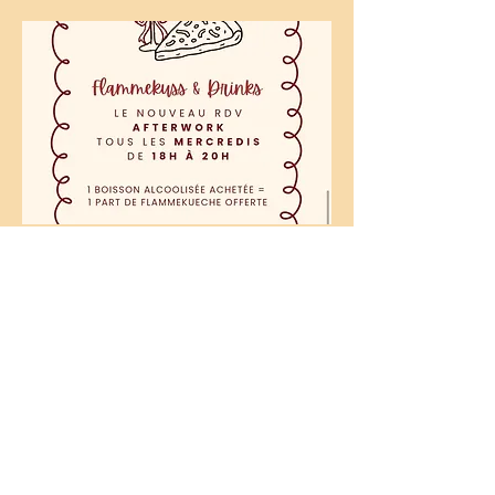
Glühwein version Bisous 💋
03.
NOUVEAU RENDEZ-
VOUS DU MERCREDI
Flammekuss & Drinks arrive chez
Bisous ! Chez nous, le mercredi
rime avec bonne humeur, verre
levé et flammekueche offerte. 🥂
Afficher plus