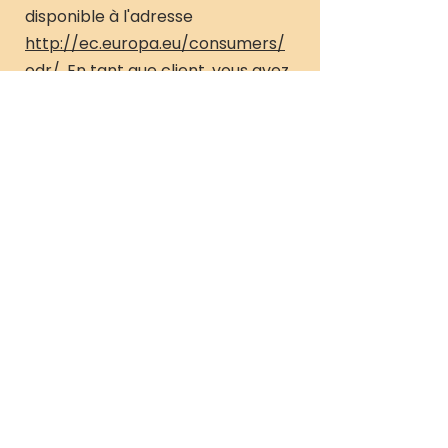
disponible à l'adresse
http://ec.europa.eu/consumers/
odr/
. En tant que client, vous avez
toujours la possibilité de
contacter le conseil d'arbitrage
de la Commission européenne.
Nous ne sommes ni disposés à, ni
obligés de, participer à une
procédure de règlement des
litiges devant un conseil
d'arbitrage de la consommation.
E-mail :
Tél :
Fax :
Adresse :