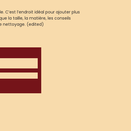
de livraison est un
Une politique de 
confiance de vos cli
le. C’est l’endroit idéal pour ajouter plus 
claire est un excel
fait qu'ils peuvent
que la taille, la matière, les conseils 
confiance de vos cli
de nettoyage. (edited)
fait qu'ils peuvent
© 2025 par