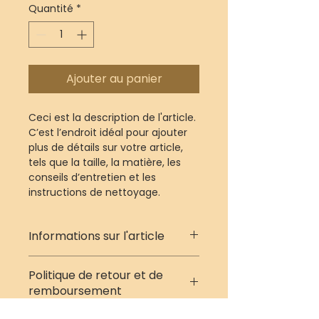
Quantité
*
Ajouter au panier
Ceci est la description de l'article. 
C’est l’endroit idéal pour ajouter 
plus de détails sur votre article, 
tels que la taille, la matière, les 
conseils d’entretien et les 
instructions de nettoyage.
Informations sur l'article
C'est l'endroit idéal pour ajouter 
Politique de retour et de
des informations sur votre article, 
remboursement
telles que les 
tailles disponibles
, 
les matériaux utilisés
, 
les 
C'est l'endroit idéal pour informer 